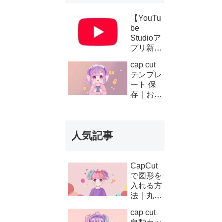
【YouTu
be
Studioア
プリ新機
能】複数
cap cut
チャンネ
テンプレ
ルの収
ート 保
益・支払
存｜お気
い履歴が
に入り登
スマホで
録と後か
確認可能
ら使う方
に！条件
人気記事
法
と使い方
を徹底解
説
CapCut
で図形を
入れる方
法｜丸・
矢印・四
cap cut
角の使い