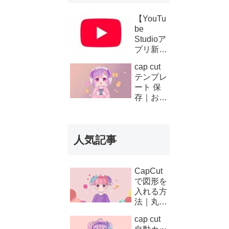
【YouTu
be
Studioア
プリ新機
能】複数
cap cut
チャンネ
テンプレ
ルの収
ート 保
益・支払
存｜お気
い履歴が
に入り登
スマホで
録と後か
確認可能
ら使う方
に！条件
人気記事
法
と使い方
を徹底解
説
CapCut
で図形を
入れる方
法｜丸・
矢印・四
cap cut
角の使い