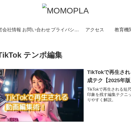
営会社情報
お問い合わせ
プライバシーポリシー
アクセス
教育機
TikTok テンポ編集
TikTokで再生
k
成テク【2025年
TikTokで再生される
印象を残す編集テクニ
りやすく解説。