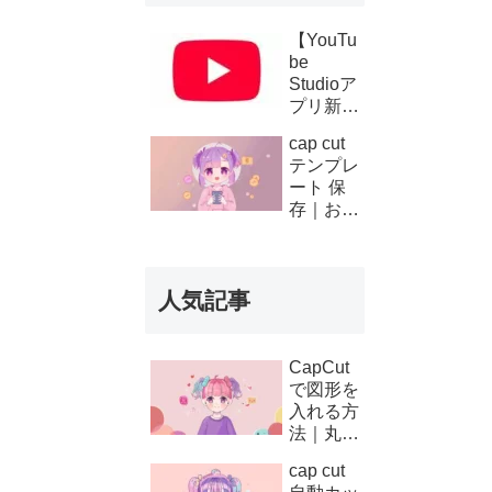
【YouTu
be
Studioア
プリ新機
能】複数
cap cut
チャンネ
テンプレ
ルの収
ート 保
益・支払
存｜お気
い履歴が
に入り登
スマホで
録と後か
確認可能
ら使う方
に！条件
人気記事
法
と使い方
を徹底解
説
CapCut
で図形を
入れる方
法｜丸・
矢印・四
cap cut
角の使い