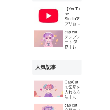
【YouTu
be
Studioア
プリ新機
能】複数
cap cut
チャンネ
テンプレ
ルの収
ート 保
益・支払
存｜お気
い履歴が
に入り登
スマホで
録と後か
確認可能
ら使う方
に！条件
人気記事
法
と使い方
を徹底解
説
CapCut
で図形を
入れる方
法｜丸・
矢印・四
cap cut
角の使い