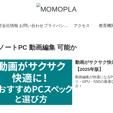
営会社情報
お問い合わせ
プライバシーポリシー
アクセス
教育機
ノートPC 動画編集 可能か
動画がサクサク快
【2025年版】
動画編集が快適になるP
リ・GPU・SSDの最
介！