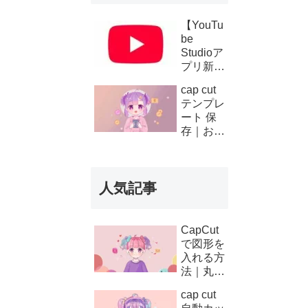
【YouTu
be
Studioア
プリ新機
能】複数
cap cut
チャンネ
テンプレ
ルの収
ート 保
益・支払
存｜お気
い履歴が
に入り登
スマホで
録と後か
確認可能
ら使う方
に！条件
人気記事
法
と使い方
を徹底解
説
CapCut
で図形を
入れる方
法｜丸・
矢印・四
cap cut
角の使い